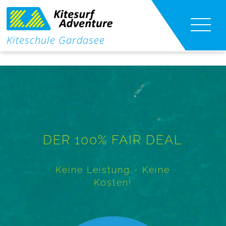
|
Kiteschule Gardasee
Kitekurse
|
Kitefoil Kurse
Wingfoil Kurse
DER 100% FAIR DEAL
Kite-Shuttle
Kitesurfen lernen
Keine Leistung - Keine
Kosten!
Infos
Shop